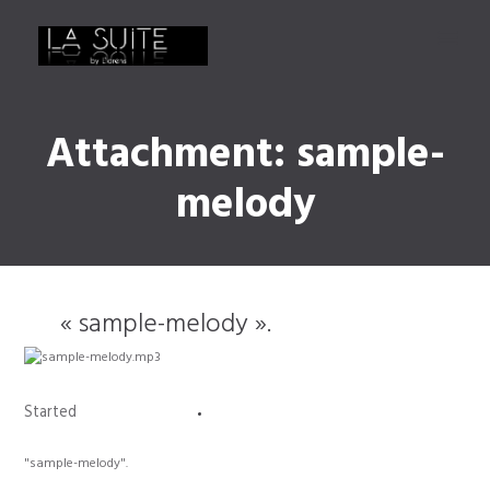
Attachment: sample-
melody
« sample-melody ».
Started
5 October 2016
0
Comments
"sample-melody".